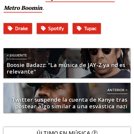
Metro Boomin
.
Drake
Spotify
Tupac
< SIGUIENTE
Boosie Badazz: "La música de JAY-Z ya no es
relevante"
ANTERIOR >
Twitter suspende la cuenta de Kanye tras
postear algo similar a una esvástica nazi
ÚLTIMO EN MÚSICA 🕐