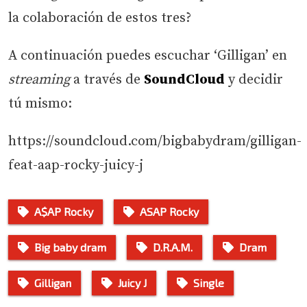
la colaboración de estos tres?
A continuación puedes escuchar ‘Gilligan’ en
streaming
a través de
SoundCloud
y decidir
tú mismo:
https://soundcloud.com/bigbabydram/gilligan-
feat-aap-rocky-juicy-j
A$AP Rocky
ASAP Rocky
Big baby dram
D.R.A.M.
Dram
Gilligan
Juicy J
Single