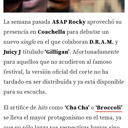
La semana pasada
A$AP Rocky
aprovechó su
presencia en
Coachella
para debutar un
nuevo
single
en el que colaboran
D.R.A.M.
y
Juicy J
titulado
‘Gilligan’
. Afortunadamente
para aquellos que no acudieron al famoso
festival, la versión oficial del corte no ha
tardado en ser distribuida y ya está disponible
para su escucha.
El artífice de
hits
como
‘Cha Cha’
o
‘Broccoli’
se lleva el mayor protagonismo en el tema, ya
que no sólo lanza sus respectivas barras sino