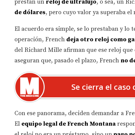
prestan un
reloj de ultralujo
, o sea, un Ri
de dólares
, pero cuyo valor ya superaba el 
El acuerdo era simple, se lo prestaban y lo 
operación, French
deja otro reloj como g
del Richard Mille afirman que ese reloj que
aseguran que, pasado el plazo, French
no d
Se cierra el caso
Con ese panorama, deciden demandar a Fre
El
equipo legal de French Montana
respon
el reloj no era un préstamo, sino un
pago po