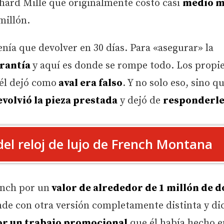
chard Mille que originalmente costó casi
medio m
millón.
tenía que devolver en 30 días. Para «asegurar» la
arantía
y aquí es donde se rompe todo. Los propie
 él dejó como
aval era falso
. Y no solo eso, sino q
evolvió la pieza prestada
y dejó de
responderle
 del reloj de lujo de French Montana
nch por un
valor de alrededor de 1 millón de d
de con otra versión completamente distinta y di
r un trabajo promocional
que él había hecho e