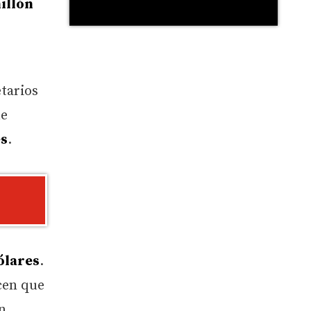
illón
tarios
ue
s
.
ólares
.
cen que
n