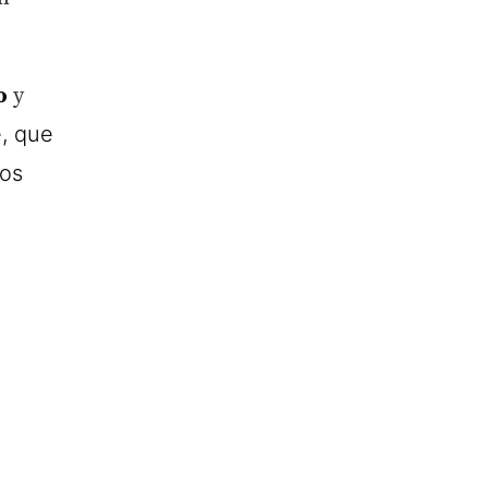
o
y
, que
los