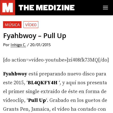
MÚSICA
VÍDEO
Fyahbwoy – Pull Up
Por
Inhigo C.
/
20/01/2015
[do action=»video-youtube»]zi408fk73MQ[/do]
Fyahbwoy
está preparando nuevo disco para
este 2015, ‘
BL4QKFY4H
‘, y aquí nos presenta
el primer single extraído de éste en forma de
videoclip, ‘
Pull Up
‘. Grabado en los guetos de
Grants Pen, Jamaica, el vídeo ha contado con