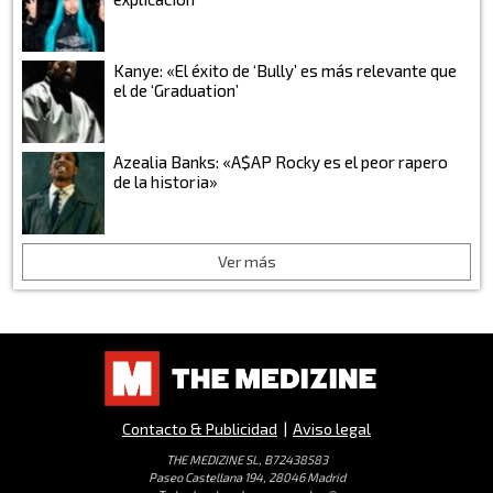
Kanye: «El éxito de ‘Bully’ es más relevante que
el de ‘Graduation’
Azealia Banks: «A$AP Rocky es el peor rapero
de la historia»
Ver más
Contacto & Publicidad
|
Aviso legal
THE MEDIZINE SL, B72438583
Paseo Castellana 194, 28046 Madrid