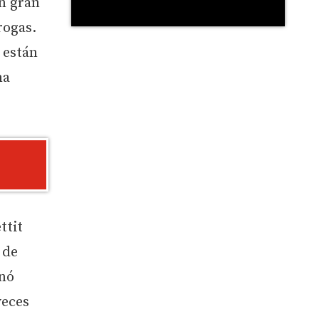
un gran
rogas.
 están
na
ttit
 de
nó
veces