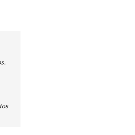
s.
tos