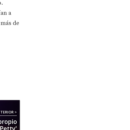
o.
ían a
 más de
TERIOR >
propio
Petty'