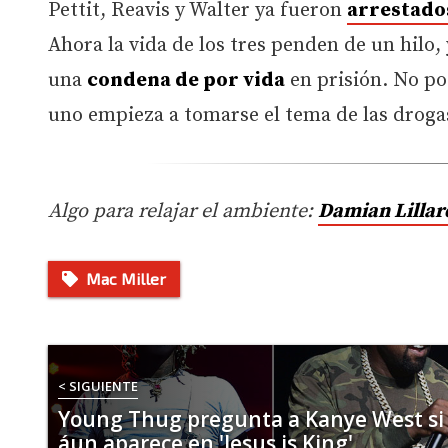
Pettit, Reavis y Walter ya fueron
arrestado
Ahora la vida de los tres penden de un hilo,
una
condena de por vida
en prisión. No p
uno empieza a tomarse el tema de las drogas
Algo para relajar el ambiente:
Damian Lillard
Mac Miller
< SIGUIENTE
Young Thug pregunta a Kanye West si
áun aparece en 'Jesus is King'