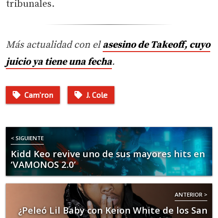
tribunales.
Más actualidad con el
asesino de Takeoff, cuyo
juicio ya tiene una fecha
.
Cam’ron
J. Cole
< SIGUIENTE
Kidd Keo revive uno de sus mayores hits en
‘VAMONOS 2.0’
ANTERIOR >
¿Peleó Lil Baby con Keion White de los San