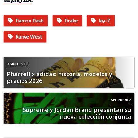
Damon Dash
Drake
Jay-Z
Kanye West
< SIGUIENTE
Pharrell x adidas: historia, modelos y
precios 2026
ANTERIOR >
Supreme y Jordan Brand presentan su
nueva colección conjunta