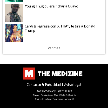
Young Thug quiere fichar a Quavo
Cardi B regresa con ‘AH HA’ y le tira a Donald
Trump
Ver más
Contacto & Publicidad
|
Aviso legal
THE MEDIZINE SL, B72438583
Paseo Castellana 194, 28046 Madrid
Todos los derechos reservados ©