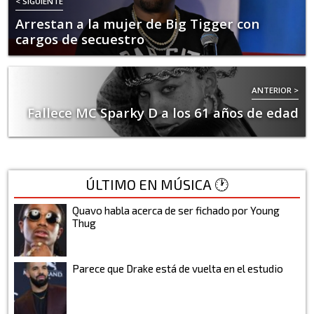
< SIGUIENTE
Arrestan a la mujer de Big Tigger con
cargos de secuestro
ANTERIOR >
Fallece MC Sparky D a los 61 años de edad
ÚLTIMO EN MÚSICA 🕐
Quavo habla acerca de ser fichado por Young
Thug
Parece que Drake está de vuelta en el estudio