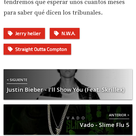
tendremos que esperar unos cuantos meses
para saber qué dicen los tribunales.
Jerry heller
N.W.A.
Straight Outta Compton
< SIGUIENTE
Justin Bieber - I'll Show You (Feat. Skrillex)
ANTERIOR >
Vado - Slime Flu 5