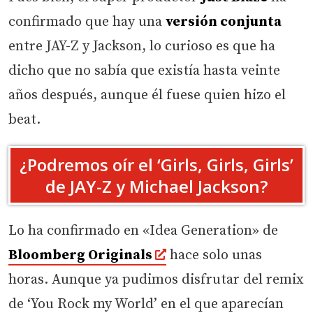
confirmado que hay una
versión conjunta
entre JAY-Z y Jackson, lo curioso es que ha
dicho que no sabía que existía hasta veinte
años después, aunque él fuese quien hizo el
beat.
¿Podremos oír el ‘Girls, Girls, Girls’
de JAY-Z y Michael Jackson?
Lo ha confirmado en «Idea Generation» de
Bloomberg Originals
hace solo unas
horas. Aunque ya pudimos disfrutar del remix
de ‘You Rock my World’ en el que aparecían