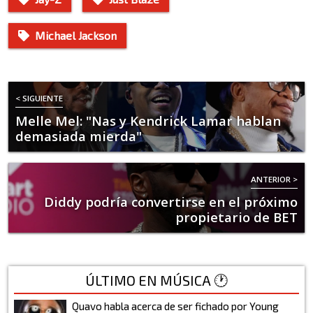
Michael Jackson
< SIGUIENTE
Melle Mel: "Nas y Kendrick Lamar hablan
demasiada mierda"
ANTERIOR >
Diddy podría convertirse en el próximo
propietario de BET
ÚLTIMO EN MÚSICA 🕐
Quavo habla acerca de ser fichado por Young