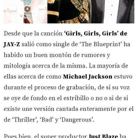
Desde que la canción
‘Girls, Girls, Girls’ de
JAY-Z
salió como single de ‘The Blueprint’ ha
habido un buen montón de rumores y
mitología acerca de la misma. La mayoría de
ellas acerca de como
Michael Jackson
estuvo
durante el proceso de grabación, de si su voz
se oye de fondo en el estribillo o no o si de si
existe une versión cantada enteramente por el
de ‘Thriller’, ‘Bad’ y ‘Dangerous’.
Pues bien, el super productor
Just Blaze
ha