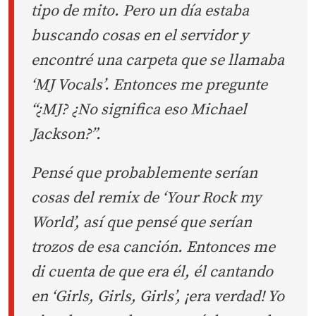
tipo de mito. Pero un día estaba
buscando cosas en el servidor y
encontré una carpeta que se llamaba
‘MJ Vocals’. Entonces me pregunte
“¿MJ? ¿No significa eso Michael
Jackson?”.
Pensé que probablemente serían
cosas del remix de ‘Your Rock my
World’, así que pensé que serían
trozos de esa canción. Entonces me
di cuenta de que era él, él cantando
en ‘Girls, Girls, Girls’, ¡era verdad! Yo