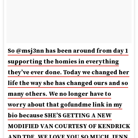
So @msj3nn has been around from day 1
supporting the homies in everything
they’ve ever done. Today we changed her
life the way she has changed ours and so
many others. We no longer have to
worry about that gofundme link in my
bio because SHE’S GETTING A NEW
MODIFIED VAN COURTESY OF KENDRICK
AND TDE. WE LOVE YOU SO MUCH, JENN.