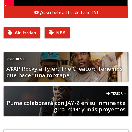
¡Suscríbete a The Medizine TV!
Air Jordan
NBA
< SIGUIENTE
A$AP Rocky a Tyler, The Creator: ¡Tenemos
que hacer una mixtape!
ANTERIOR >
Puma colaborará con JAY-Z en su inminente
gira '4:44' y más proyectos