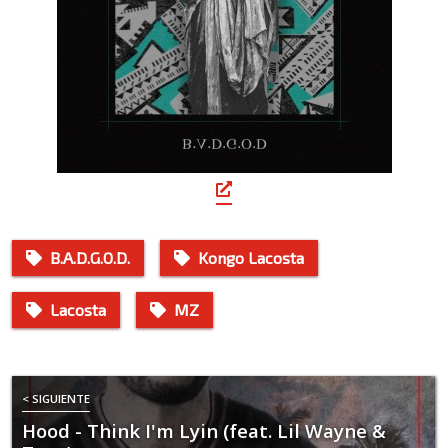
B.A.D.G.O.D.
Kongo Lacosta
Lacosta
MZ
< SIGUIENTE
Hood - Think I'm Lyin (feat. Lil Wayne &