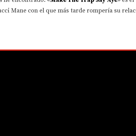
as he encontrado. «
Make The Trap Say Aye
» es el
ucci Mane con el que más tarde rompería su relac