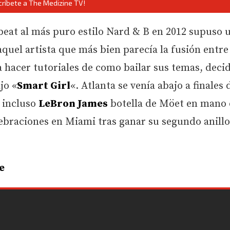
críbete a The Medizine TV!
beat al más puro estilo Nard & B en 2012 supuso 
 aquel artista que más bien parecía la fusión entre
 hacer tutoriales de como bailar sus temas, deci
jo «
Smart Girl
«. Atlanta se venía abajo a finales
e incluso
LeBron James
botella de Möet en mano 
lebraciones en Miami tras ganar su segundo anillo
e