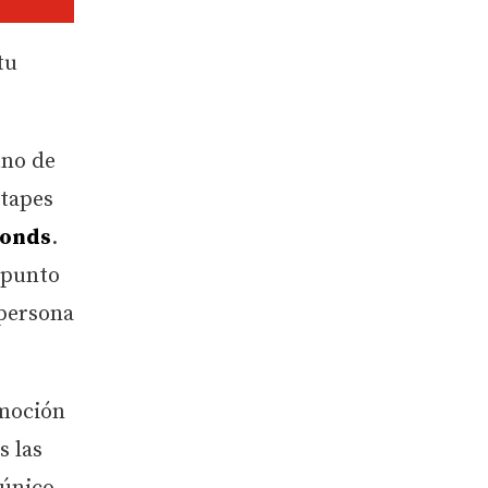
tu
uno de
xtapes
monds
.
a punto
 persona
omoción
s las