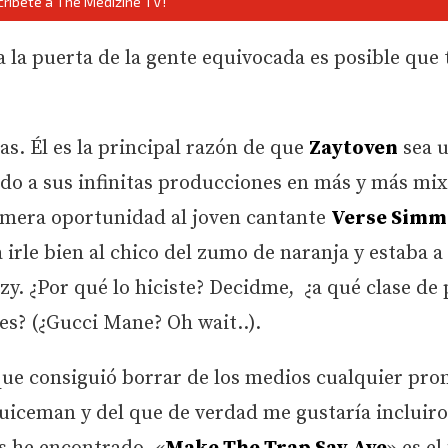
críbete a The Medizine TV!
a la puerta de la gente equivocada es posible que 
s. Él es la principal razón de que
Zaytoven
sea 
ido a sus infinitas producciones en más y más mi
rimera oportunidad al joven cantante
Verse Sim
 irle bien al chico del zumo de naranja y estaba 
zy. ¿Por qué lo hiciste? Decidme, ¿a qué clase de
lles? (¿Gucci Mane? Oh wait..).
que consiguió borrar de los medios cualquier pr
Juiceman y del que de verdad me gustaría incluiro