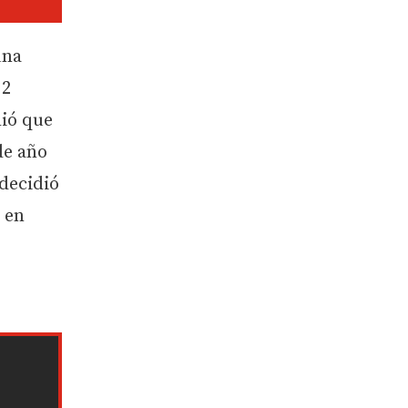
una
 2
dió que
 de año
decidió
 en