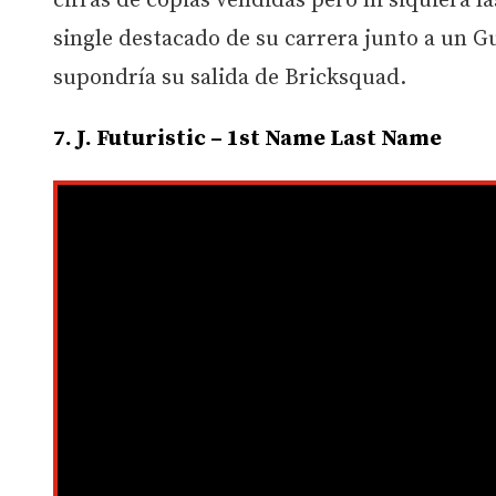
cifras de copias vendidas pero ni siquiera l
single destacado de su carrera junto a un G
supondría su salida de Bricksquad.
7. J. Futuristic – 1st Name Last Name