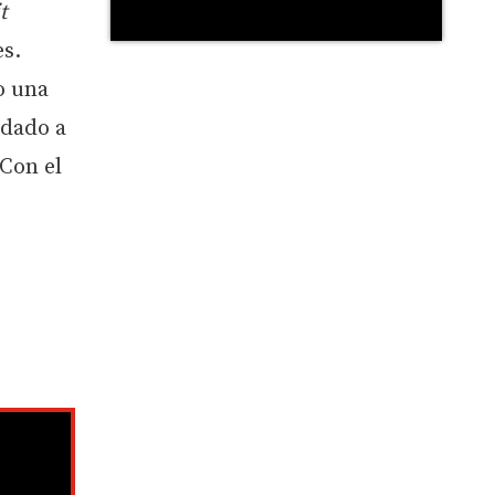
t
s.
o una
edado a
 Con el