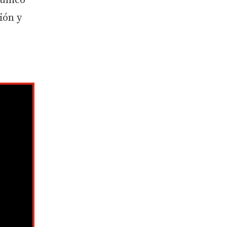
 único
ión y