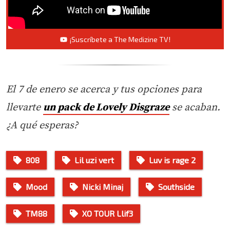
¡Suscríbete a The Medizine TV!
El 7 de enero se acerca y tus opciones para
llevarte
un pack de Lovely Disgraze
se acaban.
¿A qué esperas?
808
Lil uzi vert
Luv is rage 2
Mood
Nicki Minaj
Southside
TM88
XO TOUR Llif3