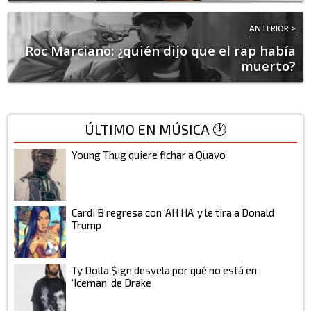
ANTERIOR >
Roc Marciano: ¿quién dijo que el rap había
muerto?
ÚLTIMO EN MÚSICA 🕐
Young Thug quiere fichar a Quavo
Cardi B regresa con ‘AH HA’ y le tira a Donald
Trump
Ty Dolla $ign desvela por qué no está en
‘Iceman’ de Drake