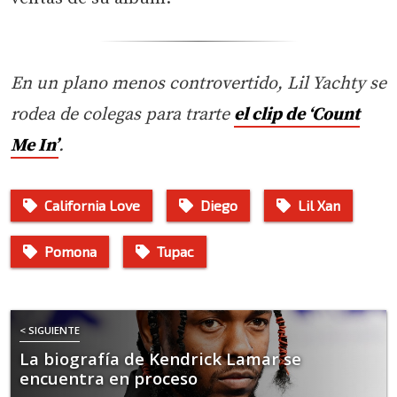
En un plano menos controvertido, Lil Yachty se
rodea de colegas para trarte
el clip de ‘Count
Me In’
.
California Love
Diego
Lil Xan
Pomona
Tupac
< SIGUIENTE
La biografía de Kendrick Lamar se
encuentra en proceso