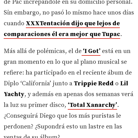
de Pac increpándole en su domicilio personal.
Sin embargo, no pasó lo mismo hace unos días
cuando
XXXTentación dijo que lejos de
comparaciones él era mejor que Tupac
.
Más allá de polémicas, el de
‘I Got’
está en un
gran momento en lo que al plano musical se
refiere: ha participado en el reciente ábum de
Diplo ‘California’ junto a
Trippie Redd
o
Lil
Yachty
, y además en apenas dos semanas verá
la luz su primer disco,
‘T
otal Xanarchy’
.
¿Conseguirá Diego que los más puristas le
perdonen? ¿Supondrá esto un lastre en las
ventas de su álbum?