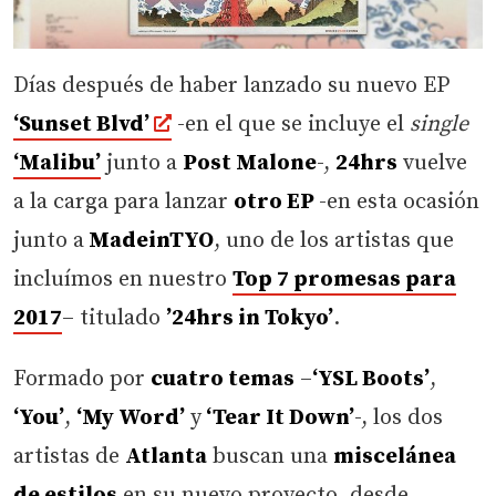
Días después de haber lanzado su nuevo EP
‘Sunset Blvd’
-en el que se incluye el
single
‘Malibu’
junto a
Post Malone
-,
24hrs
vuelve
a la carga para lanzar
otro EP
-en esta ocasión
junto a
MadeinTYO
, uno de los artistas que
incluímos en nuestro
Top 7 promesas para
2017
– titulado
’24hrs in Tokyo’
.
Formado por
cuatro temas
–
‘YSL Boots’
,
‘You’
,
‘My Word’
y
‘Tear It Down’
-, los dos
artistas de
Atlanta
buscan una
miscelánea
de estilos
en su nuevo proyecto, desde