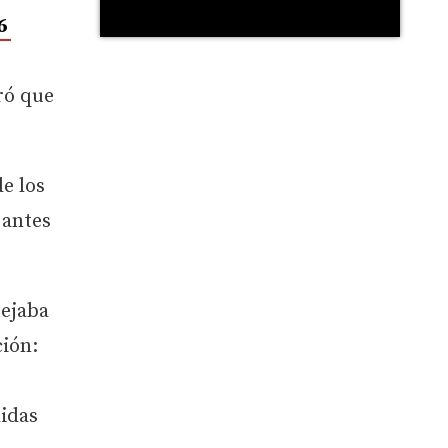
 6
ró que
e los
 antes
uejaba
ción:
didas