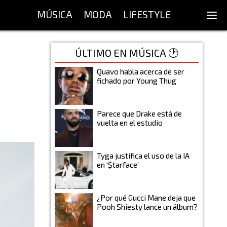
MÚSICA
MODA
LIFESTYLE
ÚLTIMO EN MÚSICA 🕐
Quavo habla acerca de ser
fichado por Young Thug
Parece que Drake está de
vuelta en el estudio
Tyga justifica el uso de la IA
en ‘$tarface’
¿Por qué Gucci Mane deja que
Pooh Shiesty lance un álbum?