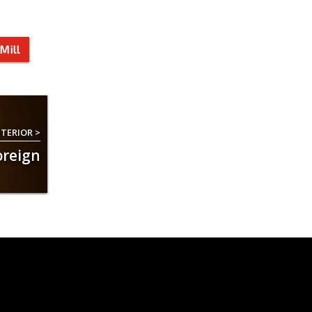
Mill
TERIOR >
oreign