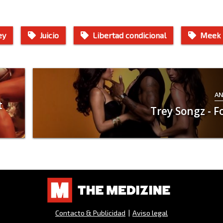
ey
Juicio
Libertad condicional
Meek 
AN
t
Trey Songz - F
Contacto & Publicidad
|
Aviso legal