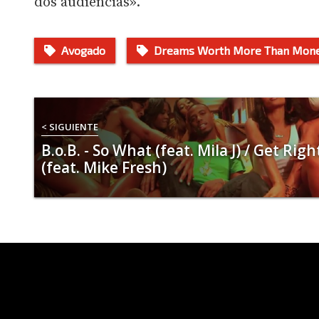
dos audiencias».
Avogado
Dreams Worth More Than Mon
< SIGUIENTE
B.o.B. - So What (feat. Mila J) / Get Righ
(feat. Mike Fresh)