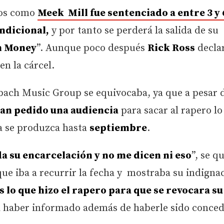
mos como
Meek Mill fue sentenciado a entre 3 y
ondicional,
y por tanto se perderá la salida de su
n Money
”. Aunque poco después
Rick Ross
decla
n la cárcel.
ach Music Group se equivocaba, ya que a pesar d
an pedido una audiencia
para sacar al rapero lo
ta se produzca hasta
septiembre
.
da su encarcelación y no me dicen ni eso
”, se q
ue iba a recurrir la fecha y mostraba su indigna
 lo que hizo el rapero para que se revocara su
ía haber informado además de haberle sido conce