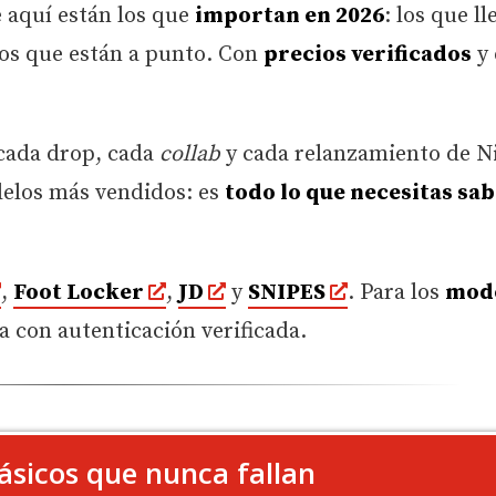
e aquí están los que
importan en 2026
: los que l
 los que están a punto. Con
precios verificados
y 
cada drop, cada
collab
y cada relanzamiento de N
elos más vendidos: es
todo lo que necesitas sa
,
Foot Locker
,
JD
y
SNIPES
. Para los
mod
a con autenticación verificada.
lásicos que nunca fallan