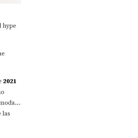
l hype
ue
de
2021
no
la moda…
 las