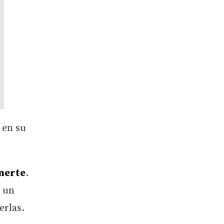
en su
nerte
.
n un
erlas.