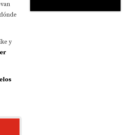
levan
dónde
ike y
ber
elos