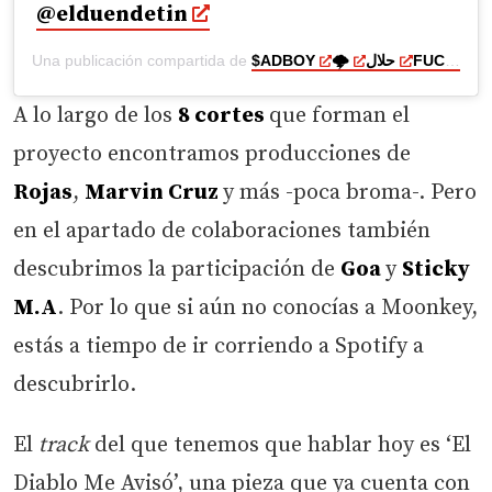
@elduendetin
Una publicación compartida de
$ADBOY
🌩️
حلال
FUCK THE WORLD
A lo largo de los
8 cortes
que forman el
proyecto encontramos producciones de
Rojas
,
Marvin Cruz
y más -poca broma-. Pero
en el apartado de colaboraciones también
descubrimos la participación de
Goa
y
Sticky
M.A
. Por lo que si aún no conocías a Moonkey,
estás a tiempo de ir corriendo a Spotify a
descubrirlo.
El
track
del que tenemos que hablar hoy es ‘El
Diablo Me Avisó’, una pieza que ya cuenta con