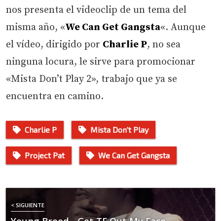
nos presenta el videoclip de un tema del
misma año, «
We Can Get Gangsta
«. Aunque
el vídeo, dirigido por
Charlie P
, no sea
ninguna locura, le sirve para promocionar
«Mista Don’t Play 2», trabajo que ya se
encuentra en camino.
Charlie P
Mista Don't Play
Project Pat
We Can Get Gangsta
< SIGUIENTE
Young Breed - Get TF Out My Face