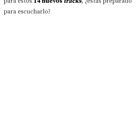
para estos
14 nuevos
tracks
, ¿estás preparado
para escucharlo?