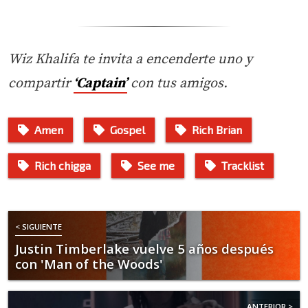
Wiz Khalifa te invita a encenderte uno y
compartir
‘Captain’
con tus amigos.
Amen
Gospel
Rich Brian
Rich chigga
See me
Tracklist
< SIGUIENTE
Justin Timberlake vuelve 5 años después
con 'Man of the Woods'
ANTERIOR >