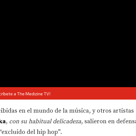
críbete a The Medizine TV!
bidas en el mundo de la música, y otros artistas
ka
,
con su habitual delicadeza
, salieron en defens
“excluido del hip hop”.