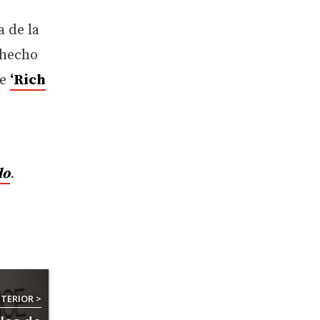
 de la
 hecho
de
‘Rich
do
.
TERIOR >