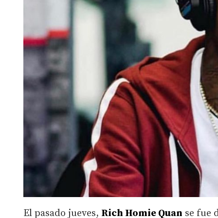
El pasado jueves,
Rich Homie Quan
se fue d