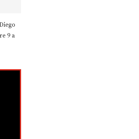
 Diego
re 9 a