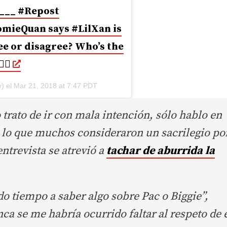
___ #Repost
ieQuan says #LilXan is
ee or disagree? Who’s the
🏾
) el
Mar 21, 2018 at 7:47 PDT
trato de ir con mala intención, sólo hablo en
 a lo que muchos consideraron un sacrilegio po
ntrevista se atrevió a
tachar de aburrida la
do tiempo a saber algo sobre Pac o Biggie”,
ca se me habría ocurrido faltar al respeto de 