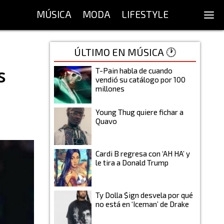
MÚSICA
MODA
LIFESTYLE
ÚLTIMO EN MÚSICA 🕐
s
T-Pain habla de cuando
vendió su catálogo por 100
millones
Young Thug quiere fichar a
Quavo
Cardi B regresa con ‘AH HA’ y
le tira a Donald Trump
Ty Dolla $ign desvela por qué
no está en ‘Iceman’ de Drake