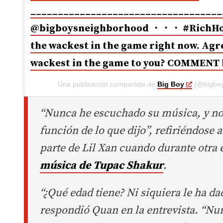
___________________________________
@bigboysneighborhood ・・・ #RichHom
the wackest in the game right now. Agr
wackest in the game to you? COMMENT 
Una publicación compartida de
Big Boy
(@bigboy
“Nunca he escuchado su música, y no 
función de lo que dijo”, refiriéndose
parte de Lil Xan cuando durante otra e
música de Tupac Shakur
.
“¿Qué edad tiene? Ni siquiera le ha da
respondió Quan en la entrevista. “Nun