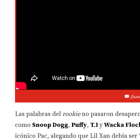
¡Sus
Las palabras del
rookie
no pasaron desaperci
como
Snoop Dogg
,
Puffy
,
T.I
y
Wacka Floc
icónico Pac, alegando que Lil Xan
debía ser 