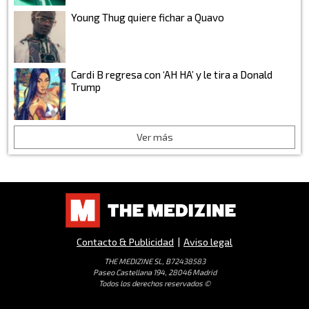
Young Thug quiere fichar a Quavo
Cardi B regresa con ‘AH HA’ y le tira a Donald
Trump
Ver más
Contacto & Publicidad
|
Aviso legal
THE MEDIZINE SL, B72438583
Paseo Castellana 194, 28046 Madrid
Todos los derechos reservados ©