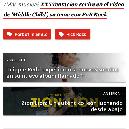
¿Más música?
XXXTentacion revive en el vídeo
de ‘Middle Child’, su tema con PnB Rock
.
Port of miami 2
Rick Ross
< SIGUIENTE
Trippie Redd experimenta nuevos sonidos
en su nuevo álbum llamado '!'
ANTERIOR >
Zion Lion: Un auténtico león luchando
desde abajo