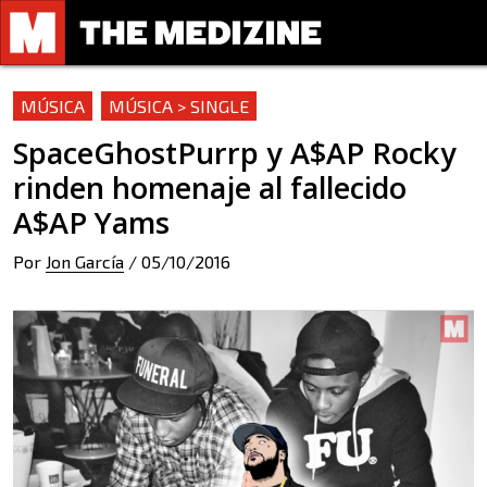
MÚSICA
MÚSICA > SINGLE
SpaceGhostPurrp y A$AP Rocky
rinden homenaje al fallecido
A$AP Yams
Por
Jon García
/
05/10/2016