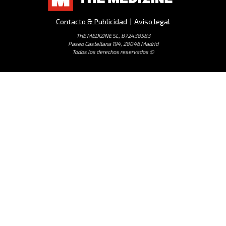
Contacto & Publicidad
|
Aviso legal
THE MEDIZINE SL, B72438583
Paseo Castellana 194, 28046 Madrid
Todos los derechos reservados ©