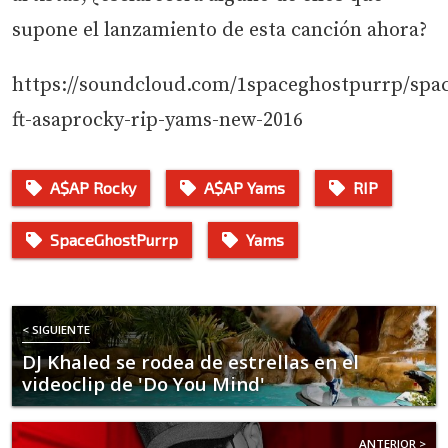
supone el lanzamiento de esta canción ahora?
https://soundcloud.com/1spaceghostpurrp/spa
ft-asaprocky-rip-yams-new-2016
A$AP Rocky
A$AP Yams
RIP
SpaceGhostPurrp
Yams
< SIGUIENTE
DJ Khaled se rodea de estrellas en el
videoclip de 'Do You Mind'
ANTERIOR >