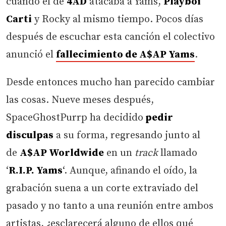
cuando el de
4AD
atacaba a Yams,
Playboi
Carti
y Rocky al mismo tiempo. Pocos días
después de escuchar esta canción el colectivo
anunció el
fallecimiento de A$AP Yams
.
Desde entonces mucho han parecido cambiar
las cosas. Nueve meses después,
SpaceGhostPurrp ha decidido
pedir
disculpas
a su forma, regresando junto al
de
A$AP Worldwide
en un
track
llamado
‘
R.I.P. Yams
‘. Aunque, afinando el oído, la
grabación suena a un corte extraviado del
pasado y no tanto a una reunión entre ambos
artistas, ¿esclarecerá alguno de ellos qué