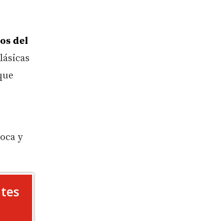
os del
lásicas
que
l
poca y
tes