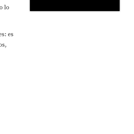
o lo
es: es
os,