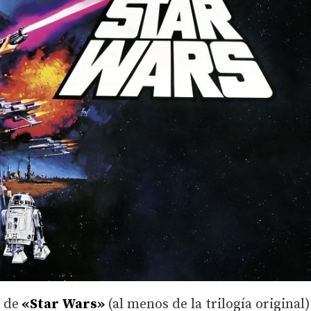
 de
«Star Wars»
(al menos de la trilogía original)