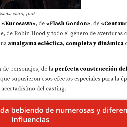
Estaba claro, ¿no?
e
«Kurosawa»
, de
«
Flash Gordon»
, de
«Centaur
, de Robin Hood y todo el género de aventuras c
una
amalgama ecléctica, completa y dinámica
 de personajes, de la
perfecta construcción de
 que supusieron esos efectos especiales para la é
 acertadísimo del casting.
ada bebiendo de numerosas y diferen
influencias