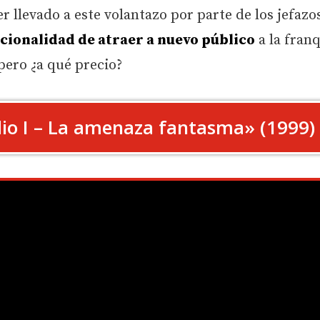
levado a este volantazo por parte de los jefazos
cionalidad de atraer a nuevo público
a la franq
pero ¿a qué precio?
dio I – La amenaza fantasma» (1999)