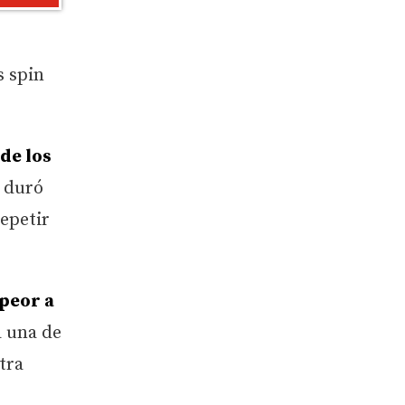
s spin
de los
s duró
repetir
 peor a
a una de
tra