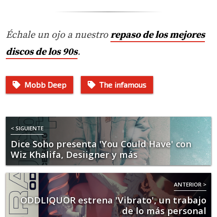
Échale un ojo a nuestro
repaso de los mejores
discos de los 90s
.
Mobb Deep
The infamous
< SIGUIENTE
Dice Soho presenta 'You Could Have' con
Wiz Khalifa, Desiigner y más
ANTERIOR >
ODDLIQUOR estrena 'Vibrato', un trabajo
de lo más personal