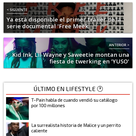
< SIGUIENTE
Ya está disponible el primer tráiler de la
serie documental 'Free Meek'
ANTERIOR >
Kid Ink, Lil Wayne y Saweetie montan una
fiesta de twerking en 'YUSO'
ÚLTIMO EN LIFESTYLE 🕐
T-Pain habla de cuando vendió su catálogo
por 100 millones
La surrealista historia de Malice y un perrito
caliente