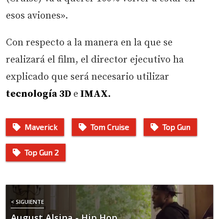
esos aviones».
Con respecto a la manera en la que se
realizará el film, el director ejecutivo ha
explicado que será necesario utilizar
tecnología 3D
e
IMAX.
Maverick
Tom Cruise
Top Gun
Top Gun 2
< SIGUIENTE
August Alsina - Hip Hop