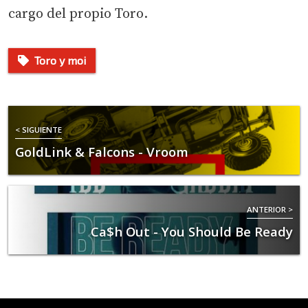
cargo del propio Toro.
Toro y moi
< SIGUIENTE
GoldLink & Falcons - Vroom
ANTERIOR >
Ca$h Out - You Should Be Ready