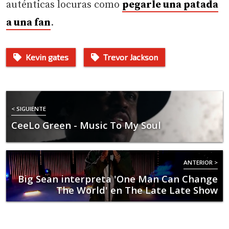
auténticas locuras como
pegarle una patada
a una fan
.
Kevin gates
Trevor Jackson
< SIGUIENTE
CeeLo Green - Music To My Soul
ANTERIOR >
Big Sean interpreta 'One Man Can Change
The World' en The Late Late Show