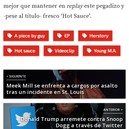
mejor que mantener en
replay
este pegadizo y
-pese al título- fresco ‘Hot Sauce’.
A piece by guy
EP
Herstory
Hot sauce
Videoclip
Young M.A.
< SIGUIENTE
Meek Mill se enfrenta a cargos por asalto
tras un incidente en St. Louis
ANTERIOR >
Donald Trump arremete contra Snoop
Dogg a través de Twitter