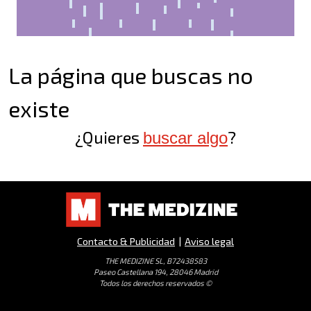
La página que buscas no
existe
¿Quieres
?
buscar algo
Contacto & Publicidad
|
Aviso legal
THE MEDIZINE SL, B72438583
Paseo Castellana 194, 28046 Madrid
Todos los derechos reservados ©