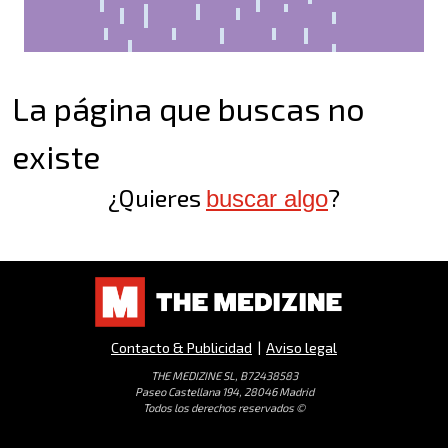
La página que buscas no
existe
¿Quieres
?
buscar algo
Contacto & Publicidad
|
Aviso legal
THE MEDIZINE SL, B72438583
Paseo Castellana 194, 28046 Madrid
Todos los derechos reservados ©