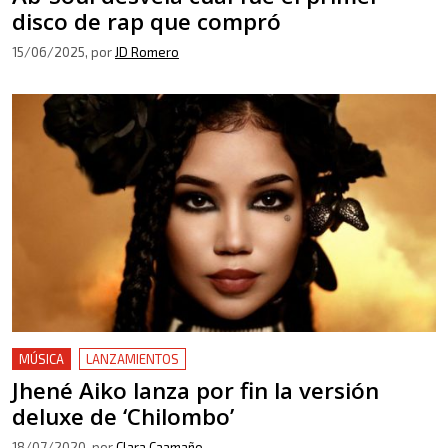
disco de rap que compró
15/06/2025
, por
JD Romero
MÚSICA
LANZAMIENTOS
Jhené Aiko lanza por fin la versión
deluxe de ‘Chilombo’
18/07/2020
, por
Clara Caamaño