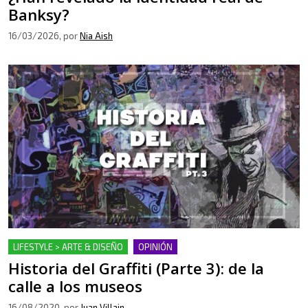
Banksy?
16/03/2026
, por
Nia Aish
LIFESTYLE > ARTE & DISEÑO
OPINIÓN
Historia del Graffiti (Parte 3): de la
calle a los museos
16/08/2020
, por
Juan Villain