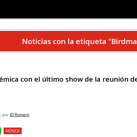
Noticias con la etiqueta "
Birdm
lémica con el último show de la reunión 
5
, por
JD Romero
MÚSICA