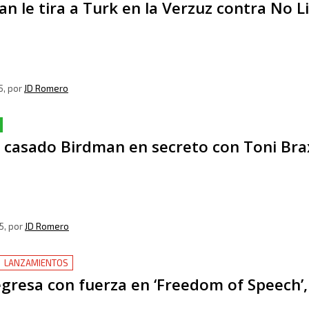
n le tira a Turk en la Verzuz contra No L
5
, por
JD Romero
a casado Birdman en secreto con Toni Br
5
, por
JD Romero
LANZAMIENTOS
egresa con fuerza en ‘Freedom of Speech’