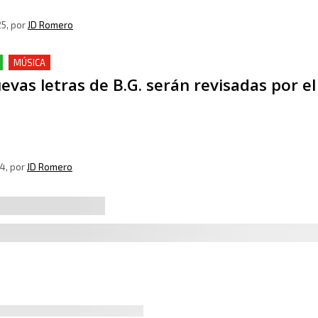
25
, por
JD Romero
MÚSICA
evas letras de B.G. serán revisadas por el
24
, por
JD Romero
an y Cash Money se reunirán en un festiv
24
, por
JD Romero