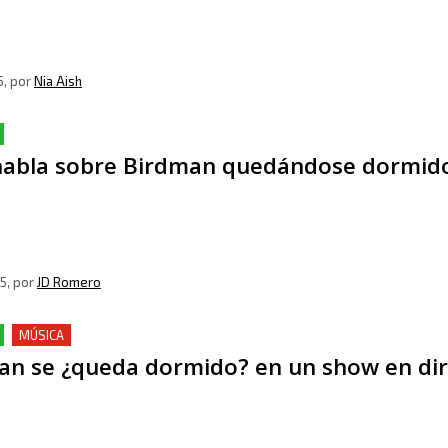
5
, por
Nia Aish
habla sobre Birdman quedándose dormido
5
, por
JD Romero
MÚSICA
an se ¿queda dormido? en un show en dir