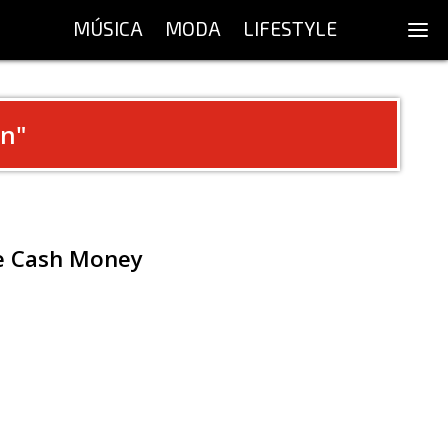
MÚSICA
MODA
LIFESTYLE
an
"
de Cash Money