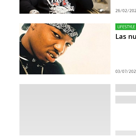
26/02/20
LIFESTYLE
Las nu
03/07/20
MÚSICA
Birdm
04/05/20