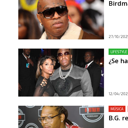
Birdma
27/10/202
LIFESTYLE
¿Se h
12/04/202
MÚSICA
B.G. r