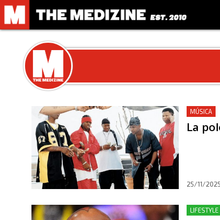
MÚSICA
La po
25/11/202
LIFESTYLE