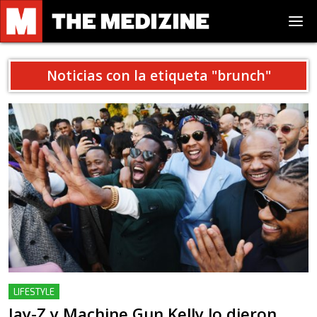
Noticias con la etiqueta "
brunch
"
LIFESTYLE
Jay-Z y Machine Gun Kelly lo dieron