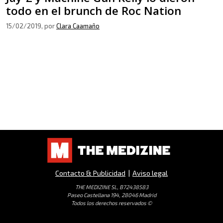
todo en el brunch de Roc Nation
15/02/2019
, por
Clara Caamaño
Contacto & Publicidad
|
Aviso legal
THE MEDIZINE SL, B72438583
Paseo Castellana 194, 28046 Madrid
Todos los derechos reservados ©