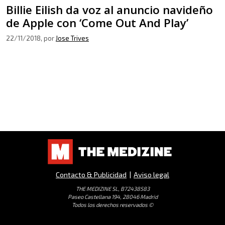
Billie Eilish da voz al anuncio navideño
de Apple con ‘Come Out And Play’
22/11/2018
, por
Jose Trives
Contacto & Publicidad
|
Aviso legal
THE MEDIZINE SL, B72438583
Paseo Castellana 194, 28046 Madrid
Todos los derechos reservados ©