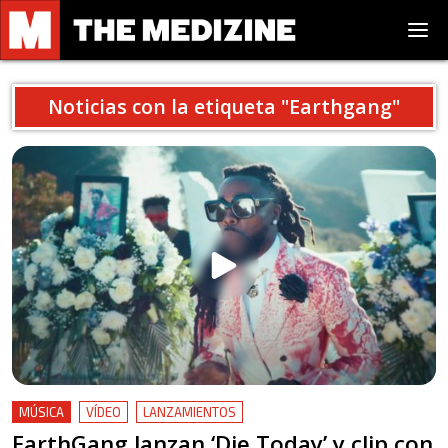
Noticias con la etiqueta "
Earthgang
"
MÚSICA
VÍDEO
LANZAMIENTOS
EarthGang lanzan ‘Die Today’ y clip con