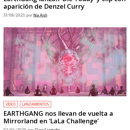
aparición de Denzel Curry
31/08/2023
, por
Nia Aish
VÍDEO
LANZAMIENTOS
EARTHGANG nos llevan de vuelta a
Mirrorland en ‘LaLa Challenge’
02/04/2020
, por
Clara Caamaño