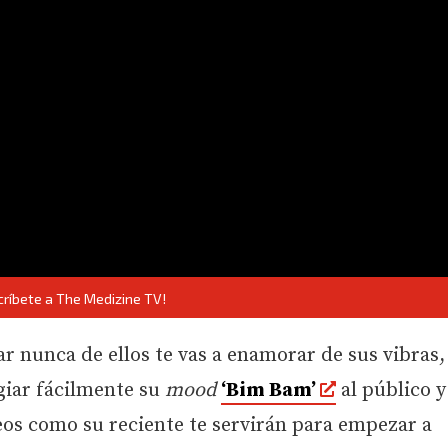
críbete a The Medizine TV!
lar nunca de ellos te vas a enamorar de sus vibras,
agiar fácilmente su
mood
‘Bim Bam’
al público y
eos como su reciente te servirán para empezar a