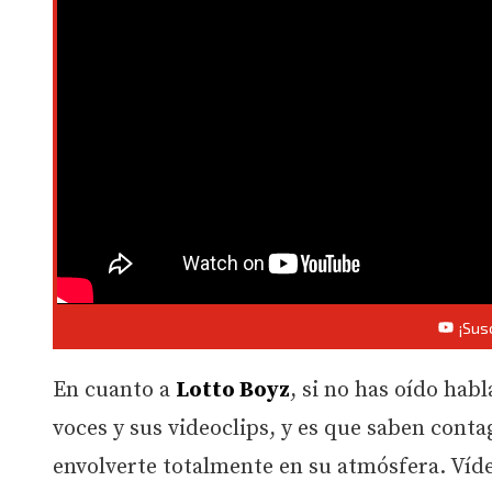
¡Sus
En cuanto a
Lotto Boyz
, si no has oído hab
voces y sus videoclips, y es que saben cont
envolverte totalmente en su atmósfera. Víd