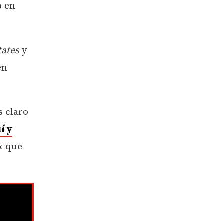
o en
tates
y
en
s claro
í y
x que