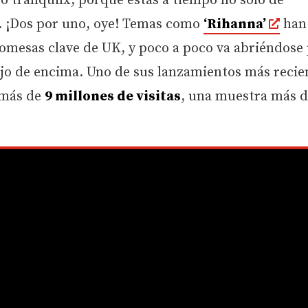
ro tranquilx, porque estás a tiempo no solo de
o. ¡Dos por uno, oye! Temas como
‘Rihanna’
han
omesas clave de UK, y poco a poco va abriéndose
 ojo de encima. Uno de sus lanzamientos más recie
 más de
9 millones de visitas
, una muestra más d