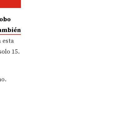
lobo
también
a esta
solo 15.
o.