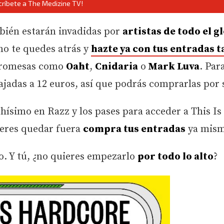
críbete a The Medizine TV!
bién estarán invadidas por
artistas de todo el g
no te quedes atrás y
hazte ya con tus entradas 
promesas como
Oaht
,
Cnidaria
o
Mark Luva
. Par
ajadas a 12 euros, así que podrás comprarlas por 
simo en Razz y los pases para acceder a This Is
ieres quedar fuera
compra tus entradas
ya mism
to. Y tú, ¿no quieres empezarlo
por todo lo alto
?