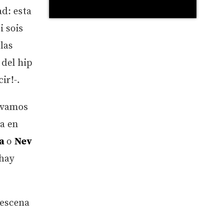
d: esta
i sois
 las
 del hip
ir!-.
e vamos
ta en
va
o
Nev
 hay
 escena