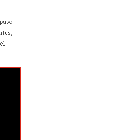
 paso
ntes,
el