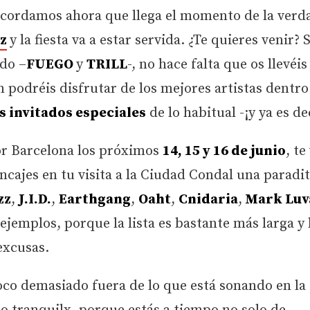
ecordamos ahora que llega el momento de la verda
z
y la fiesta va a estar servida. ¿Te quieres venir? S
ado –
FUEGO
y
TRILL
-, no hace falta que os llevéis
 podréis disfrutar de los mejores artistas dentro
 invitados especiales
de lo habitual -¡y ya es dec
or Barcelona los próximos
14, 15 y 16 de junio
, t
ncajes en tu visita a la Ciudad Condal una paradi
zz
,
J.I.D.
,
Earthgang
,
Oaht
,
Cnidaria
,
Mark Lu
ejemplos, porque la lista es bastante más larga y
 excusas.
oco demasiado fuera de lo que está sonando en la