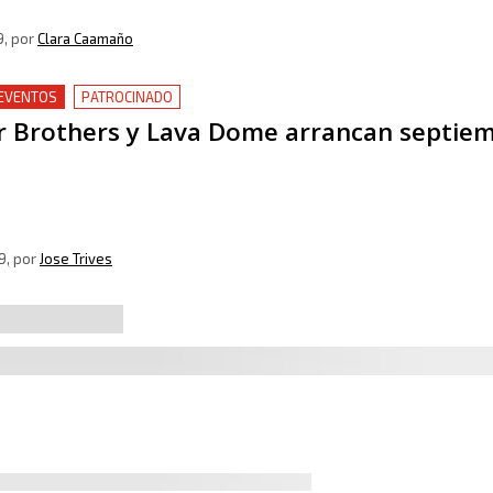
9
, por
Clara Caamaño
 EVENTOS
PATROCINADO
r Brothers y Lava Dome arrancan septie
9
, por
Jose Trives