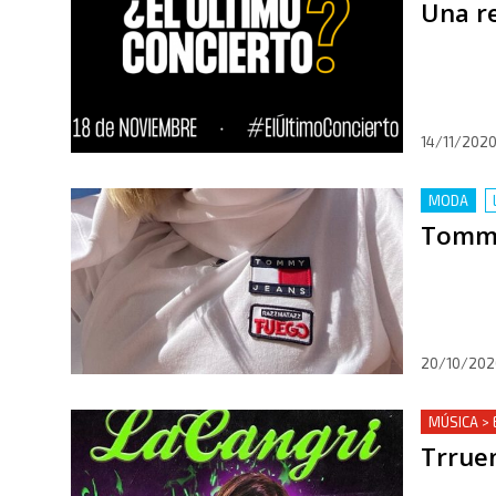
Una re
14/11/202
MODA
Tommy 
20/10/202
MÚSICA >
Trruen