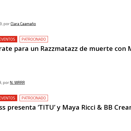
9
, por
Clara Caamaño
 EVENTOS
PATROCINADO
rate para un Razzmatazz de muerte con M
9
, por
N. WRRR
 EVENTOS
PATROCINADO
ss presenta ‘TITU’ y Maya Ricci & BB Crea