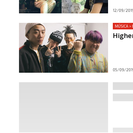
12/09/201
MÚSICA >
Highe
05/09/201