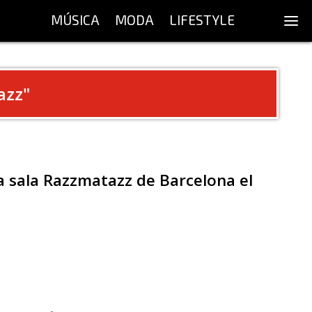
MÚSICA
MODA
LIFESTYLE
azz
"
la sala Razzmatazz de Barcelona el