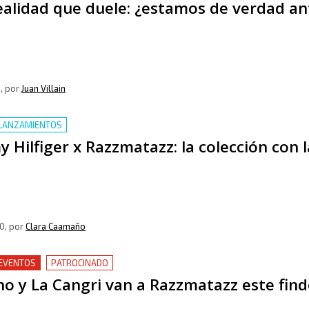
alidad que duele: ¿estamos de verdad an
0
, por
Juan Villain
LANZAMIENTOS
Hilfiger x Razzmatazz: la colección con 
0
, por
Clara Caamaño
 EVENTOS
PATROCINADO
o y La Cangri van a Razzmatazz este fin