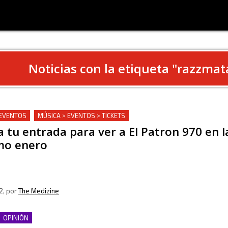
Noticias con la etiqueta "
razzmat
 EVENTOS
MÚSICA > EVENTOS > TICKETS
ya tu entrada para ver a El Patron 970 en 
mo enero
2
, por
The Medizine
OPINIÓN