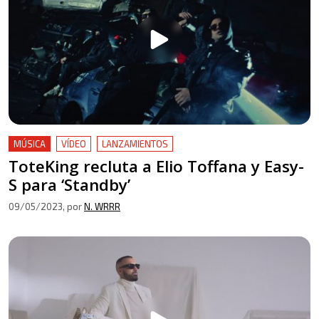
MÚSICA
VÍDEO
LANZAMIENTOS
ToteKing recluta a Elio Toffana y Easy-
S para ‘Standby’
09/05/2023
, por
N. WRRR