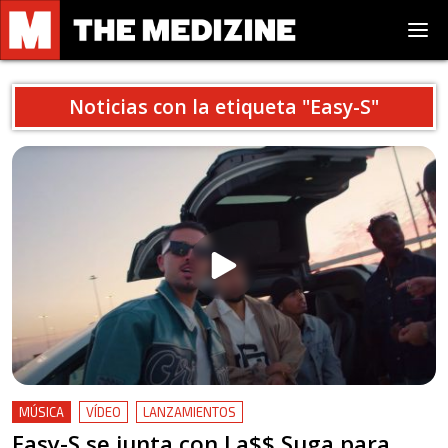
Noticias con la etiqueta "
Easy-S
"
MÚSICA
VÍDEO
LANZAMIENTOS
Easy-S se junta con La$$ Suga para