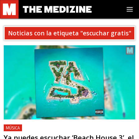
Noticias con la etiqueta "
escuchar gratis
"
MÚSICA
Ya puedes escuchar ‘Beach House 3’, el