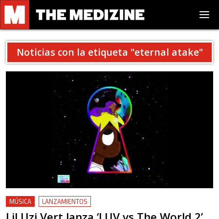
Noticias con la etiqueta "
eternal atake
"
MÚSICA
LANZAMIENTOS
Lil Uzi Vert lanza ‘LUV vs The World 2’,