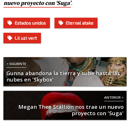
nuevo proyecto con ‘Suga’
.
Estados unidos
Eternal atake
Lil uzi vert
< SIGUIENTE
Gunna abandona la tierra y sube hasta las
nubes en 'Skybox'
ANTERIOR >
Megan Thee Stallion nos trae un nuevo
proyecto con 'Suga'