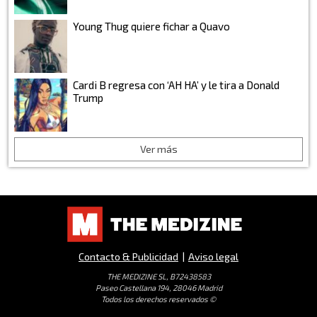
Young Thug quiere fichar a Quavo
Cardi B regresa con ‘AH HA’ y le tira a Donald
Trump
Ver más
Contacto & Publicidad
|
Aviso legal
THE MEDIZINE SL, B72438583
Paseo Castellana 194, 28046 Madrid
Todos los derechos reservados ©