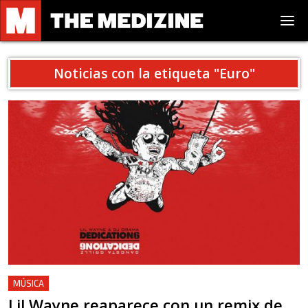
Noticias con la etiqueta "
Euro
"
MÚSICA
Lil Wayne reaparece con un remix de