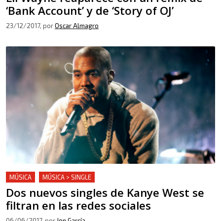
‘Bank Account’ y de ‘Story of OJ’
23/12/2017
, por
Oscar Almagro
MÚSICA
MÚSICA > SINGLE
Dos nuevos singles de Kanye West se
filtran en las redes sociales
06/06/2017
, por
Jon García