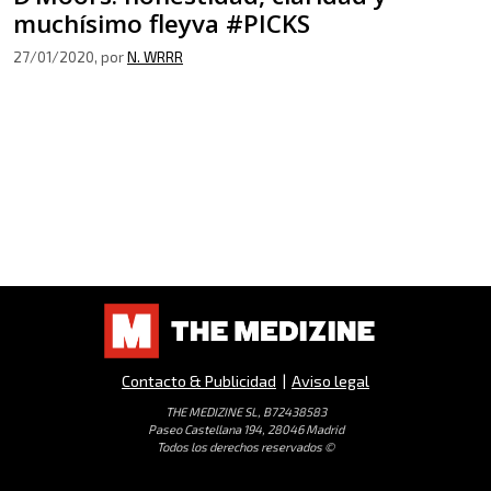
muchísimo fleyva #PICKS
27/01/2020
, por
N. WRRR
Contacto & Publicidad
|
Aviso legal
THE MEDIZINE SL, B72438583
Paseo Castellana 194, 28046 Madrid
Todos los derechos reservados ©