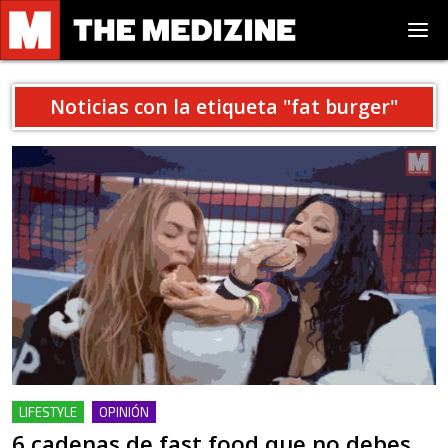
Noticias con la etiqueta "
fat burger
"
LIFESTYLE
OPINIÓN
6 cadenas de fast food que no debes