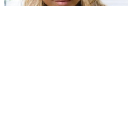
MÚSICA
Fergie y Mike WiLL Made It trabajan
juntos en un nuevo álbum
19/09/2014
, por
Julia Menéndez